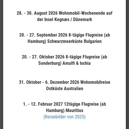
stellte er fest, dass in den unendlichen
Weiten des Pazifiks noch Platz für zwei
28. - 30. August 2026 Wohnmobil-Wochenende auf
große Inseln übrig war.
der Insel Kegnæs / Dänemark
Er nahm daraufhin von allen Erdteilen
das Schönste und Interessanteste
20. - 27. September 2026 8-tägige Flugreise (ab
und erschuf sein Meisterwerk:
Hamburg) Schwarzmeerküste Bulgarien
Neuseeland!
20. - 27. Oktober 2026 8-tägige Flugreise (ab
In diesem Sinne:
Sonderburg) Amalfi & Ischia
"Kia ora, ao tea roa!" - "Herzlich Willkommen im Land der
großen weißen Wolke!"
31. Oktober - 6. Dezember 2026 Wohnmobilreise
Inseln der Kontraste
Ostküste Australien
Besser kann man Neuseeland wohl nicht bezeichnen. Wer
1. - 12. Februar 2027
12tägige Flugreise (ab
Neuseeland bereits einmal bereist hat, wird sicherlich
Hamburg) Mauritius
schwärmend berichten. Ein abwechslungsreiches Land - mit
(Reisebilder von 2025)
grandiosen und völlig unterschiedlichen landschaftlichen
Höhepunkten auf der Nord- und der Südinsel.