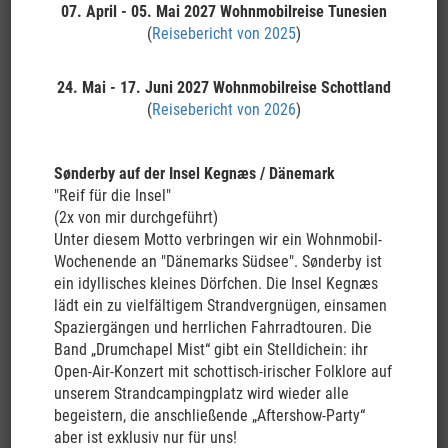
07. April - 05. Mai 2027
Wohnmobilreise Tunesien
Neuseeland - ein Traumland für Urlauber und Auswanderer!
(
Reisebericht von 2025
)
24. Mai - 17. Juni 2027
Wohnmobilreise Schottland
(
Reisebericht von 2026
)
Sønderby auf der Insel Kegnæs / Dänemark
"Reif für die Insel"
(2x von mir durchgeführt)
Unter diesem Motto verbringen wir ein Wohnmobil-
Wochenende an "Dänemarks Südsee". Sønderby ist
ein idyllisches kleines Dörfchen. Die Insel Kegnæs
lädt ein zu vielfältigem Strandvergnügen, einsamen
Spaziergängen und herrlichen Fahrradtouren. Die
Band „Drumchapel Mist“ gibt ein Stelldichein: ihr
Reiseart:
Wie man auch immer Neuseeland bereist, per Bus,
Open-Air-Konzert mit schottisch-irischer Folklore auf
Wohnmobil oder Pkw, es wird ein unvergesslicher Aufenthalt! Die
unserem Strandcampingplatz wird wieder alle
beste Rundreisemöglichkeit ist aber eine Tour mit dem
begeistern, die anschließende „Aftershow-Party“
Wohnmobil!
aber ist exklusiv nur für uns!