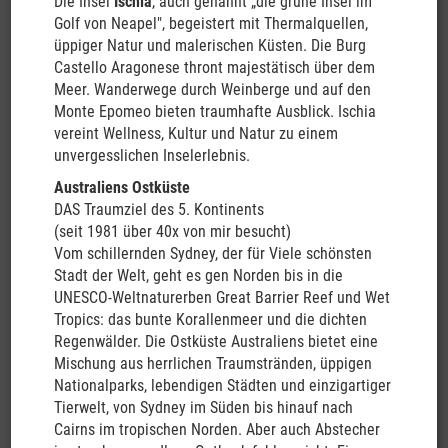
Die Insel
Ischia
, auch genannt „die grüne Insel im
Golf von Neapel", begeistert mit Thermalquellen,
üppiger Natur und malerischen Küsten. Die Burg
Castello Aragonese thront majestätisch über dem
Meer. Wanderwege durch Weinberge und auf den
Monte Epomeo bieten traumhafte Ausblick. Ischia
vereint Wellness, Kultur und Natur zu einem
unvergesslichen Inselerlebnis.
Australiens Ostküste
DAS Traumziel des 5. Kontinents
(seit 1981 über 40x von mir besucht)
Vom schillernden Sydney, der für Viele schönsten
Stadt der Welt, geht es gen Norden bis in die
UNESCO-Weltnaturerben Great Barrier Reef und Wet
Tropics: das bunte Korallenmeer und die dichten
Reisegruppe
: Unsere Reisegruppen bestehen aus Teilnehmern
Regenwälder. Die Ostküste Australiens bietet eine
verschiedensten Alters. Die jüngsten Mitreisenden waren
Mischung aus herrlichen Traumstränden, üppigen
Anfang 20, die älteren bereits über 70 Jahre alt. Das Alter ist
Nationalparks, lebendigen Städten und einzigartiger
also bunt gemischt, und gerade auch das hielten wir alle bisher
Tierwelt, von Sydney im Süden bis hinauf nach
immer für ausgesprochen vorteilhaft!
Cairns im tropischen Norden. Aber auch Abstecher
Campingplätze
sind recht preisgünstig und überall zu finden. Bei