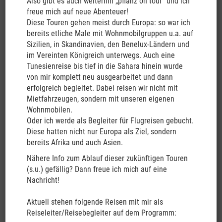
Also gibt es auch weiterhin „pflanz on tour“ und ich
schönsten Ende der Welt!
freue mich auf neue Abenteuer!
Diese Touren gehen meist durch Europa: so war ich
bereits etliche Male mit Wohnmobilgruppen u.a. auf
Sizilien, in Skandinavien, den Benelux-Ländern und
im Vereinten Königreich unterwegs. Auch eine
Tunesienreise bis tief in die Sahara hinein wurde
von mir komplett neu ausgearbeitet und dann
erfolgreich begleitet. Dabei reisen wir nicht mit
Mietfahrzeugen, sondern mit unseren eigenen
Wohnmobilen.
Oder ich werde als Begleiter für Flugreisen gebucht.
Diese hatten nicht nur Europa als Ziel, sondern
bereits Afrika und auch Asien.
Nähere Info zum Ablauf dieser zukünftigen Touren
(s.u.) gefällig? Dann freue ich mich auf eine
Nachricht!
Die Mythen und Legenden der Maori, der Ureinwohner dieses
außergewöhnlich schönen Landes, erzählen zur Entstehung
Aktuell stehen folgende Reisen mit mir als
Neuseelands:
Reiseleiter/Reisebegleiter auf dem Programm:
Als Gott die Welt erschaffen hatte,