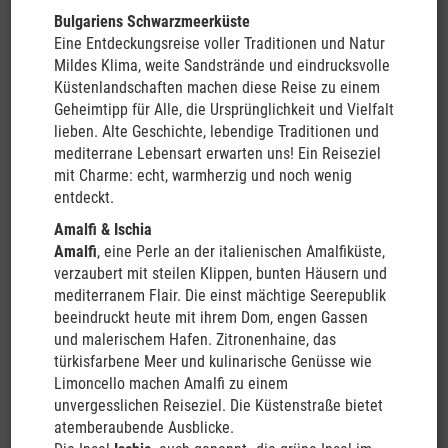
Reiseablauf:
Bei unseren gemeinsamen Reisen sind wir
Bulgariens Schwarzmeerküste
unabhängig und können unsere Etappenziele nach unseren
Eine Entdeckungsreise voller Traditionen und Natur
eigenen Interessen selber planen und durchführen.
Wir fahren
Mildes Klima, weite Sandstrände und eindrucksvolle
nicht im Konvoi!
Mit dem Campervan können wir Ziele erreichen,
Küstenlandschaften machen diese Reise zu einem
die bei organisierten Bustouren selten oder fast nie angefahren
Geheimtipp für Alle, die Ursprünglichkeit und Vielfalt
werden. Wir bieten Ihnen eine Reise, die sich auch wegen der
lieben. Alte Geschichte, lebendige Traditionen und
persönlichen Tönung deutlich von den üblichen Fernreisen "von
mediterrane Lebensart erwarten uns! Ein Reiseziel
der Stange" absetzt. Sie können trotzdem unbesorgt sein, dass
mit Charme: echt, warmherzig und noch wenig
wir Ihnen all die absoluten Höhepunkte und Sehenswürdigkeiten
entdeckt.
auf der Strecke vorstellen und "nebenbei" auch noch so
Amalfi & Ischia
manchen "Geheimtipp" für Sie parat haben werden!
Amalfi
, eine Perle an der italienischen Amalfiküste,
Gruppenreise
: Unsere Begleiteten Wohnmobilreisen sind
verzaubert mit steilen Klippen, bunten Häusern und
individuelle Gruppenreisen – und das ist kein Widerspruch: Es
mediterranem Flair. Die einst mächtige Seerepublik
gibt keinen Gruppenzwang und Sie bestimmen selber Ihren
beeindruckt heute mit ihrem Dom, engen Gassen
Tagesablauf.
Wir fahren nicht im Konvoi
und Sie nehmen von
und malerischem Hafen. Zitronenhaine, das
unserer angebotenen landeskundlichen Begleitung soviel in
türkisfarbene Meer und kulinarische Genüsse wie
Anspruch, wie Sie es selbst wünschen. Wer es möchte, kann sich
Limoncello machen Amalfi zu einem
jederzeit auch tageweise von uns absetzen. Bei unseren
unvergesslichen Reiseziel. Die Küstenstraße bietet
vorabendlichen "Skippertreffen" lassen wir den Tag Revue
atemberaubende Ausblicke.
passieren und erläutern die nächste Tagesetappe.