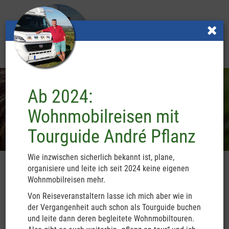
Toggle
MENU
navigatio
Previous
Nex
Ab 2024:
Wohnmobilreisen mit
Neues
Ihre Vorteile
Tourguide André Pflanz
und Aktuelles
bei meinen begleiteten Reisen
Wie inzwischen sicherlich bekannt ist, plane,
organisiere und leite ich seit 2024 keine eigenen
Wohnmobilreisen mehr.
Von Reiseveranstaltern lasse ich mich aber wie in
Neuseeland
der Vergangenheit auch schon als Tourguide buchen
und leite dann deren begleitete Wohnmobiltouren.
Inseln der Kontraste am