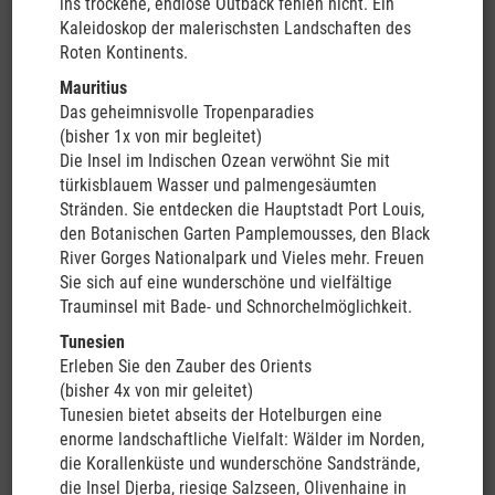
ins trockene, endlose Outback fehlen nicht. Ein
fast allen dieser campgrounds können wir, sofern gewünscht,
Kaleidoskop der malerischsten Landschaften des
organisierte Tagesausflüge buchen, z. B. Rundflüge, Gletscher-
Roten Kontinents.
Skitouren, Bootsausflüge, Heissluftballonfahrten usw.
Mauritius
Wer möchte, kann in Neuseeland auch einmal "wild" campen -
Das geheimnisvolle Tropenparadies
das ist nahezu überall problemlos möglich!
(bisher 1x von mir begleitet)
Veranstalter:
Zu Ihrer Sicherheit (z.B. Insolvenzsicherungsschein
Die Insel im Indischen Ozean verwöhnt Sie mit
etc.) steht aus reiserechtlichen Gründen als Veranstalter ein
türkisblauem Wasser und palmengesäumten
renommierter Spezialveranstalter hinter meinen Reisen (siehe
Stränden. Sie entdecken die Hauptstadt Port Louis,
Buchungsformular
). Auf Wunsch können Sie Ihre Reise gerne
den Botanischen Garten Pamplemousses, den Black
auch nach Ihren individuellen Vorstellungen um einen Abstecher
River Gorges Nationalpark und Vieles mehr. Freuen
(z.B. nach Asien, in die Südsee usw.) oder eine Verlängerung vor
Sie sich auf eine wunderschöne und vielfältige
Ort beliebig erweitern!
Trauminsel mit Bade- und Schnorchelmöglichkeit.
André Pflanz, Ihr Reisebegleiter
Tunesien
Erleben Sie den Zauber des Orients
(bisher 4x von mir geleitet)
Tunesien bietet abseits der Hotelburgen eine
enorme landschaftliche Vielfalt: Wälder im Norden,
die Korallenküste und wunderschöne Sandstrände,
die Insel Djerba, riesige Salzseen, Olivenhaine in