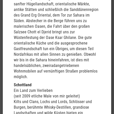
sanfter Hügellandschaft, orientalische Märkte,
antike Stätten und schließlich die Sanddünenregion
des Grand Erg Oriental, dem Tor zur Sahara im
Süden. Abstecher in die Berge führen uns zu
malerischen Oasen, die Fahrt über den großen
Salzsee Chott el Djerid bringt uns zur
Wüstenfestung der Oase Ksar Ghilane. Die gute
Reise buchen
orientalische Küche und die ausgesprochene
Gastfreundschaft tun ein Übriges, um diesen Teil
Nordafrikas mit allen Sinnen zu genießen. Obwohl
Vorwort
wir bis in die Sahara hineinfahren, ist dies mit
handelsüblichen, zweiradangetriebenen
Reisebeschreibung
Wohnmobilen auf vernünftigen Straßen problemlos
möglich.
Reiseleistungen und Preise
Schottland
Wohnmobile
Ein Land zum Verlieben
(seit 2009 etliche Male von mir geleitet)
Impressionen
Kilts und Clans, Lochs und Lords, Schlösser und
Burgen, berühmte Whisky-Destillen, grandiose
Termine der nächsten Neuseeland-Reisen und
Landschaften und wilde Küsten bieten ein