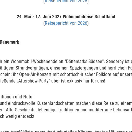
(
Reisebericht von 2025
)
24. Mai - 17. Juni 2027
Wohnmobilreise Schottland
(
Reisebericht von 2026
)
/ Dänemark
ir ein Wohnmobil-Wochenende an "Dänemarks Südsee". Sønderby ist ei
lfältigem Strandvergnügen, einsamen Spaziergängen und herrlichen F
ichein: ihr Open-Air-Konzert mit schottisch-irischer Folklore auf uns
versorgung 12/
ließende „Aftershow-Party“ aber ist exklusiv nur für uns!
kabine und im
hrerkabine, Länge: 7,00
ditionen und Natur
und eindrucksvolle Küstenlandschaften machen diese Reise zu einem 
ben. Alte Geschichte, lebendige Traditionen und mediterrane Lebensart
ch wenig entdeckt.