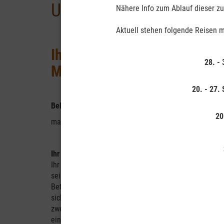
Unsere Wohnmobile
Nähere Info zum Ablauf dieser zuk
Aktuell stehen folgende Reisen m
Ihr Fahrzeug:
28. -
Maui Ultima bzw. Beach
20. - 27.
Belegung:
20
maximal 2 Personen, Beach 4 Personen
Ihr Fahrzeug - Maui Ultima
Ihr Camper bietet mit
seiner veränderbaren
Bettenkonfiguration, die
sich vom Doppelbett in
zwei Einzelbetten oder
ein Tagesbett umwandeln