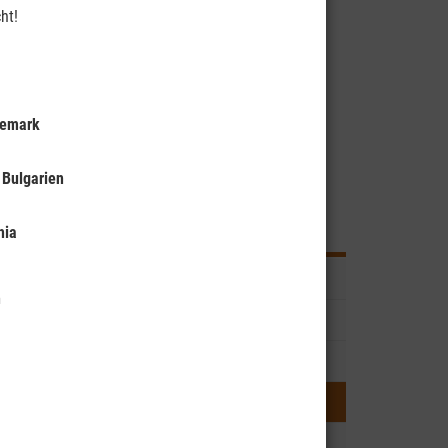
ht!
nemark
 Bulgarien
Reise buchen
hia
Vorwort
n
Reisebeschreibungen
Reiseleistungen und Preise
Wohnmobile
Impressionen