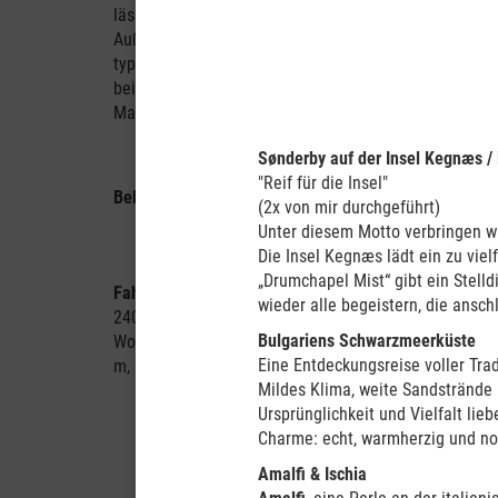
lässt, viel Flexibilität. Der
Außengrill bietet
typisches Aussie-Feeling
bei der Zubereitung der
Mahlzeiten.
Sønderby auf der Insel Kegnæs 
"Reif für die Insel"
Belegung:
max. zwei Personen
(2x von mir durchgeführt)
Unter diesem Motto verbringen w
Die Insel Kegnæs lädt ein zu vie
„Drumchapel Mist“ gibt ein Stelld
Fahrzeugdaten:
Turbodieselmotor, 75 l Tank, Energie
wieder alle begeistern, die ansch
240 V, Solarzelle, Klimaanlage/Heizung in der Fahrer
Bulgariens Schwarzmeerküste
Wohnbereich (240 V), zwei Sicherheitsgurte in der Fa
Eine Entdeckungsreise voller Tra
m, Breite: 2,04 m, Höhe: 2,80 m, Innenhöhe: 1,90 m
Mildes Klima, weite Sandstrände 
Ursprünglichkeit und Vielfalt lie
Charme: echt, warmherzig und no
Amalfi & Ischia