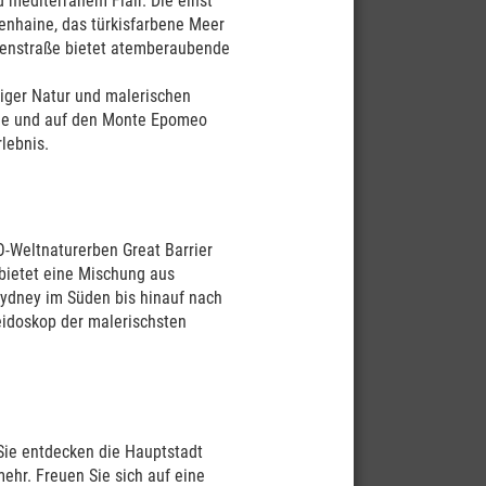
d mediterranem Flair. Die einst
enhaine, das türkisfarbene Meer
tenstraße bietet atemberaubende
piger Natur und malerischen
rge und auf den Monte Epomeo
ill
rlebnis.
O-Weltnaturerben Great Barrier
 bietet eine Mischung aus
Sydney im Süden bis hinauf nach
eidoskop der malerischsten
Sie entdecken die Hauptstadt
ehr. Freuen Sie sich auf eine