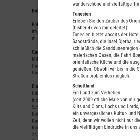
wunderschöne und vielfältige Tra
Belegung:
max. vier Personen, ideal für zwei Erwach
Tunesien
Erleben Sie den Zauber des Orien
Fahrzeugdaten:
Turbodieselmotor, 75 l Tank, Energie
(bisher 4x von mir geleitet)
im Wohnbereich (240 V), zwei Sicherheitsgurte in der
Tunesien bietet abseits der Hote
m, Innenhöhe: 2,15 m
Sandstrände, die Insel Djerba, ri
schließlich die Sanddünenregion 
Camperausstattung:
Doppelbett oben (2,10 m x 1,45 m
malerischen Oasen, die Fahrt übe
Mikrowelle, Kühlschrank (130 l), Spülbecken (Warm- un
orientalische Küche und die ausg
Durchgang zur Fahrerkabine, Safe, Stauraum, Radio/CD
genießen. Obwohl wir bis in die 
Gasflasche, Möglichkeit zwei Baby- oder Kindersitze 
Straßen problemlos möglich.
Schottland
Eingeschlossene Leistungen
(Maui Ultima und Maui 
Ein Land zum Verlieben
Unbegrenzte Freikilometer
(seit 2009 etliche Male von mir ge
Inclusive Pack inkl. Liability Reduction Option (Auss
Kilts und Clans, Lochs und Lords
Schäden an Reifen (nur Gummi, keine Felgen) und W
ein unvergessliches Kultur- und 
Rollover sind voll versichert, Ausnahmen siehe <htt
Zeit, denn wir wollen nicht nur 
Kaution
die vielfältigen Eindrücke in un
Kosten für einen Zusatzfahrer
24-Stunden-Unfall-/Pannenhilfe