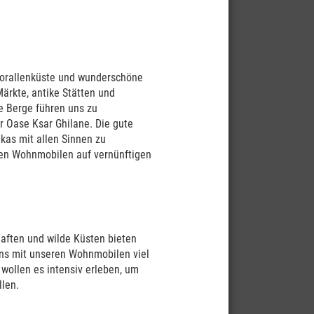
bine und
he: 3,40
 Korallenküste und wunderschöne
Märkte, antike Stätten und
e Berge führen uns zu
r Oase Ksar Ghilane. Die gute
kas mit allen Sinnen zu
arkise,
enen Wohnmobilen auf vernünftigen
haften und wilde Küsten bieten
Vehicle
uns mit unseren Wohnmobilen viel
wollen es intensiv erleben, um
llen.