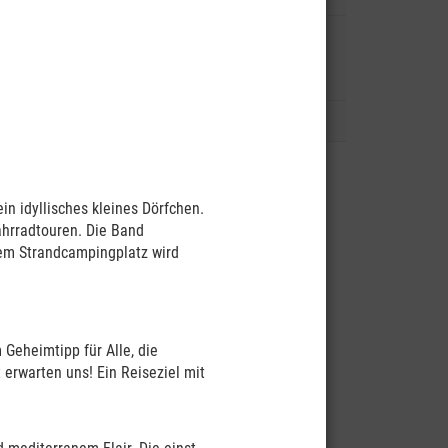
Termine der nächsten Australien-
Reisen und Australien-
Reisevorträge
Reiseblog
n idyllisches kleines Dörfchen.
ahrradtouren. Die Band
erem Strandcampingplatz wird
Geheimtipp für Alle, die
 erwarten uns! Ein Reiseziel mit