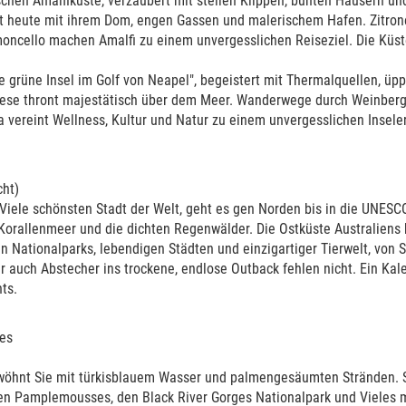
nischen Amalfiküste, verzaubert mit steilen Klippen, bunten Häusern un
t heute mit ihrem Dom, engen Gassen und malerischem Hafen. Zitron
moncello machen Amalfi zu einem unvergesslichen Reiseziel. Die Küs
ie grüne Insel im Golf von Neapel", begeistert mit Thermalquellen, üp
onese thront majestätisch über dem Meer. Wanderwege durch Weinbe
r zwei Einzelbetten (je 1,91 m x 0,60 m), Gasherd, ausziehbarer Gasgr
a vereint Wellness, Kultur und Natur zu einem unvergesslichen Insele
assertank, Dusche, Toilette, Durchgang
Spieler, Gasflasche, Möglichkeit einen Kindersitz anzubringen, keine
cht)
 Viele schönsten Stadt der Welt, geht es gen Norden bis in die UNESC
Korallenmeer und die dichten Regenwälder. Die Ostküste Australiens
n Nationalparks, lebendigen Städten und einzigartiger Tierwelt, von 
r auch Abstecher ins trockene, endlose Outback fehlen nicht. Ein Kal
ts.
ies
hten Design genügend Platz für bis zu vier Personen. Reisen Sie zu
rwöhnt Sie mit türkisblauem Wasser und palmengesäumten Stränden. 
il, nicht täglich Ihr Bett auf- und abbauen zu müssen.
en Pamplemousses, den Black River Gorges Nationalpark und Vieles m