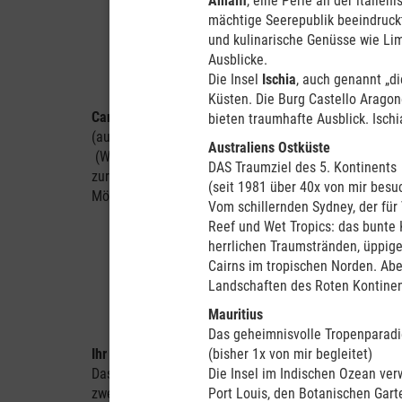
Amalfi
, eine Perle an der italie
mächtige Seerepublik beeindruck
und kulinarische Genüsse wie Li
Ausblicke.
Die Insel
Ischia
, auch genannt „d
Küsten. Die Burg Castello Arag
Camperausstattung:
Doppelbett (1,91 m x 1,78 m) ode
bieten traumhafte Ausblick. Ischi
(außen), Mikrowelle, Kühlschrank (130 l), Spülbecken
Australiens Ostküste
(Warm- und Kaltwasser), 120 l Wassertank, 120 l Abw
DAS Traumziel des 5. Kontinents
zur Fahrerkabine, Safe, Radio/CD-Spieler, LCD-TV/DVD-
(seit 1981 über 40x von mir besu
Möglichkeit Babysitze anzubringen.
Vom schillernden Sydney, der für
Reef und Wet Tropics: das bunte 
herrlichen Traumstränden, üppige
Cairns im tropischen Norden. Abe
Landschaften des Roten Kontinen
Mauritius
Das geheimnisvolle Tropenparad
Ihr Fahrzeug - Maui Beach:
(bisher 1x von mir begleitet)
Das geräumige Wohnmobil bietet mit seinem durchdac
Die Insel im Indischen Ozean ve
zweit, genießen Sie mit dem Bett im Alkoven den Vorte
Port Louis, den Botanischen Gart