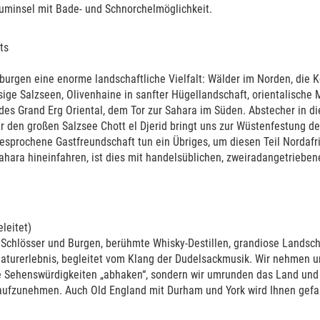
uminsel mit Bade- und Schnorchelmöglichkeit.
sene und zwei Kinder
ts
versorgung 12/240 V, Solarzelle, Klimaanlage/Heizung in der Fahrerka
 Fahrerkabine, zwei im Wohnbereich, Länge: 7,20 m, Breite: 2,38 m, Hö
lburgen eine enorme landschaftliche Vielfalt: Wälder im Norden, die
esige Salzseen, Olivenhaine in sanfter Hügellandschaft, orientalische 
des Grand Erg Oriental, dem Tor zur Sahara im Süden. Abstecher in di
, mit Sicherheitsnetz), Doppelbett unten (2,10 m x 1,45 m), Gasherd,
r den großen Salzsee Chott el Djerid bringt uns zur Wüstenfestung de
d Kaltwasser), 82 l Wassertank, 82 l Abwassertank, Dusche, Toilette,
esprochene Gastfreundschaft tun ein Übriges, um diesen Teil Nordafri
-Spieler, LCD-TV/DVD-Spieler, Fliegenschutzgitter im Wohnbereich, M
Sahara hineinfahren, ist dies mit handelsüblichen, zweiradangetrieb
anzubringen
Beach)
:
leitet)
chluss des Selbstbehalts)
, Schlösser und Burgen, berühmte Whisky-Destillen, grandiose Landsc
indschutzscheibe sowie Schäden am Dach und Unterboden und Single 
Naturerlebnis, begleitet vom Klang der Dudelsackmusik. Wir nehmen 
ps://boomerang-reisen.de/mietbedingungen>
die Sehenswürdigkeiten „abhaken“, sondern wir umrunden das Land und 
s aufzunehmen. Auch Old England mit Durham und York wird Ihnen gefa