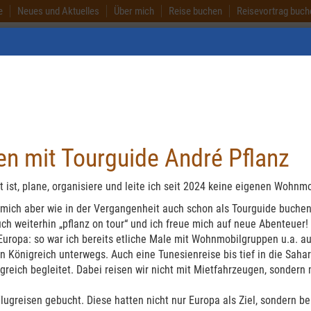
e
Neues und Aktuelles
Über mich
Reise buchen
Reisevortrag buch
Australien
Neuseel
n mit Tourguide André Pflanz
 ist, plane, organisiere und leite ich seit 2024 keine eigenen Wohnm
 mich aber wie in der Vergangenheit auch schon als Tourguide buchen
ch weiterhin „pflanz on tour“ und ich freue mich auf neue Abenteuer!
uropa: so war ich bereits etliche Male mit Wohnmobilgruppen u.a. auf 
 Königreich unterwegs. Auch eine Tunesienreise bis tief in die Saha
greich begleitet. Dabei reisen wir nicht mit Mietfahrzeugen, sondern
Flugreisen gebucht. Diese hatten nicht nur Europa als Ziel, sondern be