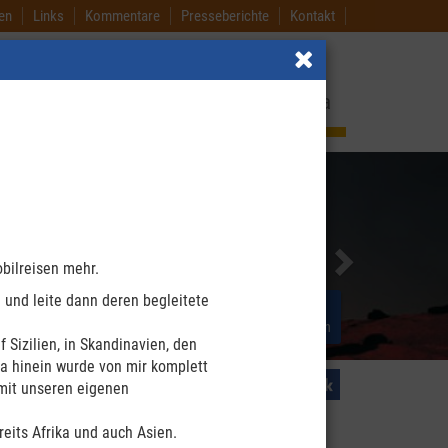
en
Links
Kommentare
Presseberichte
Kontakt
and
Nordamerika
Island
Afrika
Next
obilreisen mehr.
 und leite dann deren begleitete
Neues
Ihre Vorteile
und Aktuelles
bei meinen begleiteten Reisen
Sizilien, in Skandinavien, den
ra hinein wurde von mir komplett
 mit unseren eigenen
reits Afrika und auch Asien.