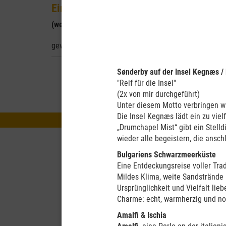
Eine Reise durch die Regenbogennatio
(weitere Termine sind in Vorbereitung)
gewesen!
AG für Ältere Bürge
Sønderby auf der Insel Kegnæs 
"Reif für die Insel"
(2x von mir durchgeführt)
Unter diesem Motto verbringen w
Die Insel Kegnæs lädt ein zu vie
„Drumchapel Mist“ gibt ein Stelld
wieder alle begeistern, die ansch
Bulgariens Schwarzmeerküste
Eine Entdeckungsreise voller Tra
Mildes Klima, weite Sandstrände 
Ursprünglichkeit und Vielfalt lie
Charme: echt, warmherzig und no
Amalfi & Ischia