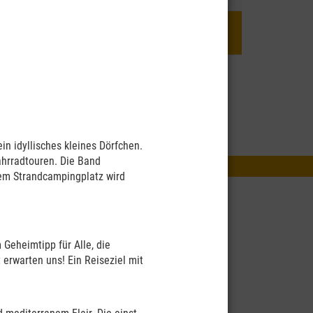
Termine der nächsten Afrika-
Reisen und Afrika-Reisevorträge
n idyllisches kleines Dörfchen.
ahrradtouren. Die Band
erem Strandcampingplatz wird
Geheimtipp für Alle, die
 erwarten uns! Ein Reiseziel mit