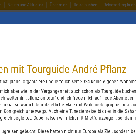
e
Neues und Aktuelles
Über mich
Reise buchen
Reisevortrag buch
Australien
Neuseel
n mit Tourguide André Pflanz
 ist, plane, organisiere und leite ich seit 2024 keine eigenen Wohnm
 mich aber wie in der Vergangenheit auch schon als Tourguide buchen
ch weiterhin „pflanz on tour“ und ich freue mich auf neue Abenteuer!
uropa: so war ich bereits etliche Male mit Wohnmobilgruppen u.a. auf 
 Königreich unterwegs. Auch eine Tunesienreise bis tief in die Saha
greich begleitet. Dabei reisen wir nicht mit Mietfahrzeugen, sondern
Flugreisen gebucht. Diese hatten nicht nur Europa als Ziel, sondern be