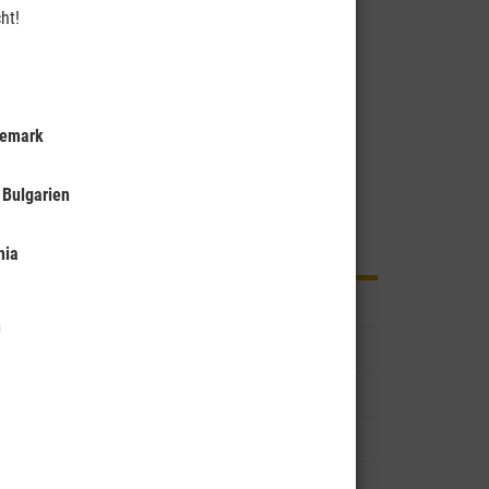
ht!
nemark
 Bulgarien
Reise buchen
hia
Vorwort
n
Reisebeschreibung
Reiseleistungen und Preise
Wohnmobile
Impressionen