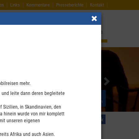
en
Links
Kommentare
Presseberichte
Kontakt
and
Nordamerika
Island
Afrika
Next
obilreisen mehr.
 und leite dann deren begleitete
Neues
Ihre Vorteile
und Aktuelles
bei meinen begleiteten Reisen
Sizilien, in Skandinavien, den
ra hinein wurde von mir komplett
 mit unseren eigenen
reits Afrika und auch Asien.