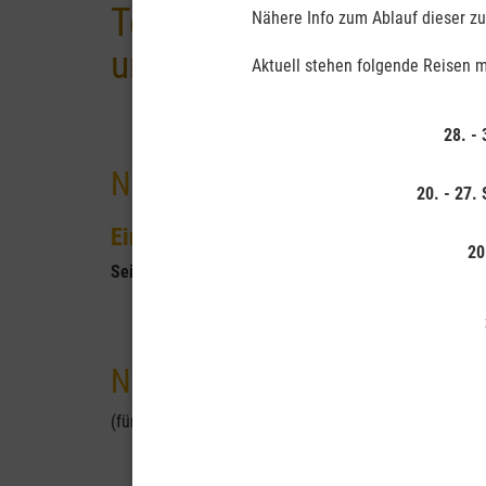
Termine der nächsten Af
Nähere Info zum Ablauf dieser zuk
und Afrika-Reisevorträg
Aktuell stehen folgende Reisen m
28. -
Nächste Afrika-Reise
20. - 27.
Eine Reise durch die Regenbogennatio
20
Seit 2024 biete ich keine eigenen Reisen mehr an!
Nächste Afrika-Reisevorträge
(für alle meine Vorträge können Sie mich gern auch
b