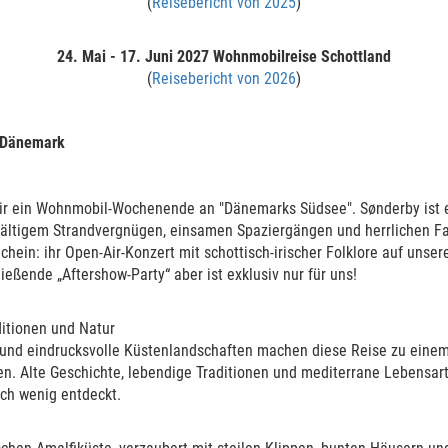
(
Reisebericht von 2025
)
n
24. Mai - 17. Juni 2027
Wohnmobilreise Schottland
(
Reisebericht von 2026
)
r
Propst-Torp-Haus, Glücksburg
/ Dänemark
ir ein Wohnmobil-Wochenende an "Dänemarks Südsee". Sønderby ist ei
lfältigem Strandvergnügen, einsamen Spaziergängen und herrlichen F
Kontakt
Sitemap
Impressum
Datenschutz
Startseite
ichein: ihr Open-Air-Konzert mit schottisch-irischer Folklore auf uns
ließende „Aftershow-Party“ aber ist exklusiv nur für uns!
ditionen und Natur
und eindrucksvolle Küstenlandschaften machen diese Reise zu einem 
ben. Alte Geschichte, lebendige Traditionen und mediterrane Lebensart
ch wenig entdeckt.