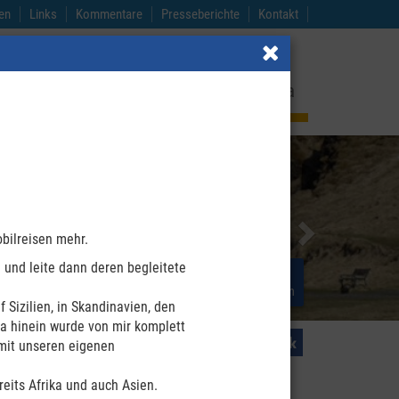
en
Links
Kommentare
Presseberichte
Kontakt
and
Nordamerika
Island
Afrika
Next
obilreisen mehr.
 und leite dann deren begleitete
Neues
Ihre Vorteile
und Aktuelles
bei meinen begleiteten Reisen
Sizilien, in Skandinavien, den
ra hinein wurde von mir komplett
 mit unseren eigenen
reits Afrika und auch Asien.