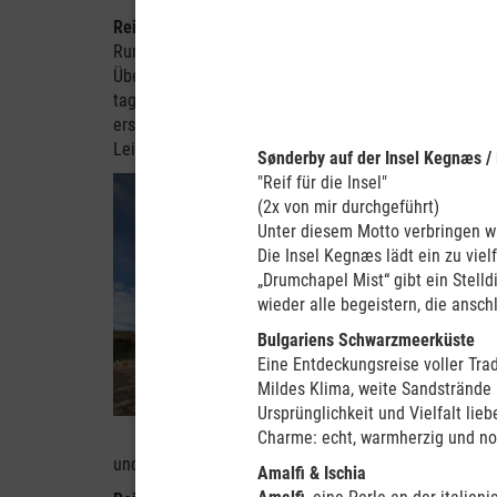
Reiseart:
Wie man auch immer Island bereist, per Bus,
Rundreisemöglichkeit ist auf Island aber eine Tour 
Übernachtung in festen Unterkünften. Mietfahrzeuge 
tagelange, teure und manchmal auch "ruppige"
Fährü
ersparen: sie ist oft wahrlich kein Vergnügen! Die Ü
Leistungsbeschreibung) sind bei unserer Pkw-Reise be
Sønderby auf der Insel Kegnæs 
"Reif für die Insel"
Reiseablauf:
Bei unseren ge
(2x von mir durchgeführt)
nach unseren eigenen Intere
Unter diesem Motto verbringen w
Mietwagen können wir Ziele e
Die Insel Kegnæs lädt ein zu vie
werden. Wir bieten Ihnen ei
„Drumchapel Mist“ gibt ein Stelld
üblichen Urlaubsreisen "von 
wieder alle begeistern, die ansch
die absoluten Höhepunkte un
so manchen "Geheimtipp" für
Bulgariens Schwarzmeerküste
Eine Entdeckungsreise voller Tra
Gruppenreise
: Unsere Beglei
Mildes Klima, weite Sandstrände 
Widerspruch: Es gibt keinen
Ursprünglichkeit und Vielfalt lie
im Konvoi
und Sie nehmen vo
Charme: echt, warmherzig und no
Sie es selbst wünschen. Bei
und erläutern die nächste Tagesetappe.
Amalfi & Ischia