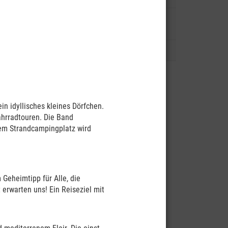
ste
Termine der nächsten Island-
Reisen und Island-Reisevorträge
Reise-Blog
ele
unseren
n idyllisches kleines Dörfchen.
ahren
ahrradtouren. Die Band
en
erem Strandcampingplatz wird
en all
h noch
t kein
Geheimtipp für Alle, die
en nicht
 erwarten uns! Ein Reiseziel mit
uch, wie
ssieren