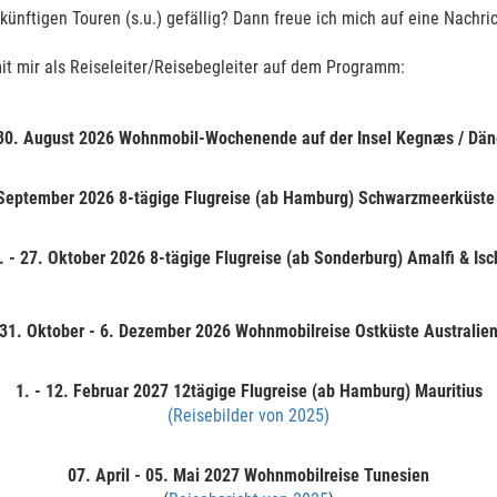
und Eis
ünftigen Touren (s.u.) gefällig? Dann freue ich mich auf eine Nachric
it mir als Reiseleiter/Reisebegleiter auf dem Programm:
 - das heißt dampfende
stüme Wasserfälle und
e, wilde Flüsse und mit Eis
 30. August 2026 Wohnmobil-Wochenende auf der Insel Kegnæs / Dä
 "weißen Sommernächten" und
uffins", den niedlichen
 September 2026 8-tägige Flugreise (ab Hamburg) Schwarzmeerküste
. - 27. Oktober 2026 8-tägige Flugreise (ab Sonderburg) Amalfi & Isc
t man live und im Kleinformat, wie unsere Erde mit ihren Kontinenten
31. Oktober - 6. Dezember 2026 Wohnmobilreise Ostküste Australie
dokratern, blubbernden Schlammpools und heißen Schwefelquellen, ab
nberührte Landschaften im Hochland. Seit 1000 Jahren leben die Islä
1. - 12. Februar 2027
12tägige Flugreise (ab Hamburg) Mauritius
sland für uns Touristen so spannend wie erlebnisreich.
(Reisebilder von 2025)
07. April - 05. Mai 2027
Wohnmobilreise Tunesien
d Abenteuerlustige!