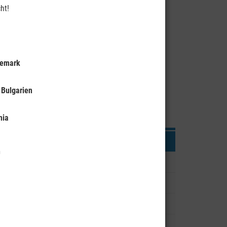
ht!
nemark
 Bulgarien
Reise buchen
hia
Vorwort
n
er auch
Reisebeschreibung
nder mit
Reiseleistungen und Preise
Fahrzeuge
Impressionen