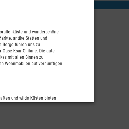
 Korallenküste und wunderschöne
Märkte, antike Stätten und
e Berge führen uns zu
r Oase Ksar Ghilane. Die gute
kas mit allen Sinnen zu
enen Wohnmobilen auf vernünftigen
haften und wilde Küsten bieten
uns mit unseren Wohnmobilen viel
wollen es intensiv erleben, um
llen.