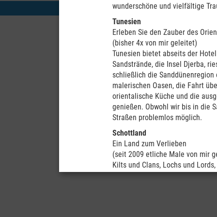
wunderschöne und vielfältige Tra
Tunesien
Erleben Sie den Zauber des Orien
(bisher 4x von mir geleitet)
Tunesien bietet abseits der Hote
Sandstrände, die Insel Djerba, ri
schließlich die Sanddünenregion 
malerischen Oasen, die Fahrt übe
orientalische Küche und die ausg
genießen. Obwohl wir bis in die 
Straßen problemlos möglich.
Schottland
Ein Land zum Verlieben
(seit 2009 etliche Male von mir ge
Kilts und Clans, Lochs und Lords
ein unvergessliches Kultur- und 
Zeit, denn wir wollen nicht nur 
die vielfältigen Eindrücke in un