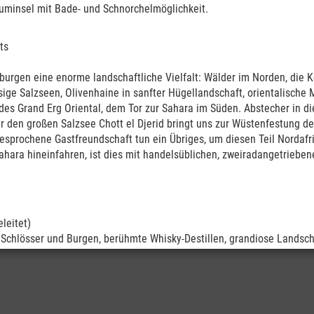
uminsel mit Bade- und Schnorchelmöglichkeit.
Kontakt
Sitemap
Impressum
Datenschutz
Startseite
ts
lburgen eine enorme landschaftliche Vielfalt: Wälder im Norden, die
esige Salzseen, Olivenhaine in sanfter Hügellandschaft, orientalische 
des Grand Erg Oriental, dem Tor zur Sahara im Süden. Abstecher in di
r den großen Salzsee Chott el Djerid bringt uns zur Wüstenfestung de
esprochene Gastfreundschaft tun ein Übriges, um diesen Teil Nordafri
Sahara hineinfahren, ist dies mit handelsüblichen, zweiradangetrieb
© 2026
°° zweikreis.de :: mediendesign
leitet)
, Schlösser und Burgen, berühmte Whisky-Destillen, grandiose Landsc
Naturerlebnis, begleitet vom Klang der Dudelsackmusik. Wir nehmen 
die Sehenswürdigkeiten „abhaken“, sondern wir umrunden das Land und 
s aufzunehmen. Auch Old England mit Durham und York wird Ihnen gefa