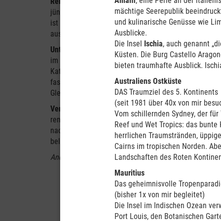
Amalfi
, eine Perle an der italie
Reisegruppe
: Unsere Reisegruppen bestehen aus Teil
mächtige Seerepublik beeindruck
jüngsten Mitreisenden waren Anfang 20, die älteren be
und kulinarische Genüsse wie Li
ist also bunt gemischt, und gerade auch das hielten w
Ausblicke.
ausgesprochen vorteilhaft!
Die Insel
Ischia
, auch genannt „d
Unterkünfte
sind für uns alle bei der Pkw-Reise berei
Küsten. Die Burg Castello Arag
im Reisepreis schon enthalten (gem. Leistungsbeschre
bieten traumhafte Ausblick. Ischi
Kategorien. Bei diesen Hotels, Farmen und Gästehäus
Australiens Ostküste
fast immer auch organisierte Ausflüge buchen, z. B. A
DAS Traumziel des 5. Kontinents
Gletschertouren, Walbeobachtungsfahrten usw.
(seit 1981 über 40x von mir besu
Veranstalter:
Zu Ihrer Sicherheit (z.B. Insolvenzsiche
Vom schillernden Sydney, der für
renommierter Spezialveranstalter hinter meinen Reis
Reef und Wet Tropics: das bunte 
nach Ihren individuellen Vorstellungen noch um einen
herrlichen Traumstränden, üppige
beliebig erweitern!
Cairns im tropischen Norden. Abe
André Pflanz, Ihr Reisebegleiter
Landschaften des Roten Kontinen
Mauritius
Das geheimnisvolle Tropenparad
(bisher 1x von mir begleitet)
Die Insel im Indischen Ozean ve
Port Louis, den Botanischen Gart