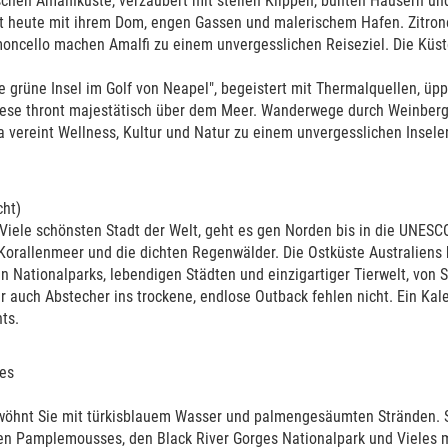
nischen Amalfiküste, verzaubert mit steilen Klippen, bunten Häusern un
nehmern verschiedensten Alters. Die
t heute mit ihrem Dom, engen Gassen und malerischem Hafen. Zitron
reits über 70 Jahre alt. Das Alter
moncello machen Amalfi zu einem unvergesslichen Reiseziel. Die Küs
ir alle bisher immer für
ie grüne Insel im Golf von Neapel", begeistert mit Thermalquellen, üp
ts inkl. Frühstück gebucht und somit
onese thront majestätisch über dem Meer. Wanderwege durch Weinbe
ibung). Es gibt sie in allen
a vereint Wellness, Kultur und Natur zu einem unvergesslichen Insele
ern können wir, sofern gewünscht,
usritte auf Islandpferden,
cht)
rungsschein etc.) steht aus reiserechtlichen Gründen als Veranstalter 
 Viele schönsten Stadt der Welt, geht es gen Norden bis in die UNESC
en (siehe
Buchungsformular
). Auf Wunsch können Sie Ihre Reise gern
Korallenmeer und die dichten Regenwälder. Die Ostküste Australiens
 Abstecher (z.B. nach Grönland, Färöer usw.) oder eine Verlängerung 
n Nationalparks, lebendigen Städten und einzigartiger Tierwelt, von 
r auch Abstecher ins trockene, endlose Outback fehlen nicht. Ein Kal
ts.
ies
rwöhnt Sie mit türkisblauem Wasser und palmengesäumten Stränden. 
en Pamplemousses, den Black River Gorges Nationalpark und Vieles m