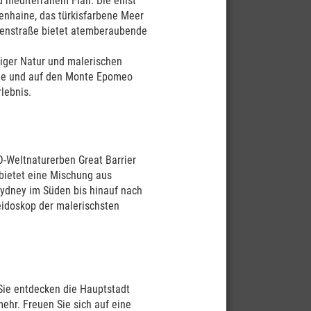
d mediterranem Flair. Die einst
enhaine, das türkisfarbene Meer
tenstraße bietet atemberaubende
piger Natur und malerischen
rge und auf den Monte Epomeo
rlebnis.
ein
O-Weltnaturerben Great Barrier
e auch
 bietet eine Mischung aus
vor Ort
Sydney im Süden bis hinauf nach
eidoskop der malerischsten
Sie entdecken die Hauptstadt
ehr. Freuen Sie sich auf eine