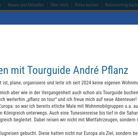
e
Neues und Aktuelles
Über mich
Reise buchen
Reisevortrag buch
Australien
Neuseel
n mit Tourguide André Pflanz
 ist, plane, organisiere und leite ich seit 2024 keine eigenen Wohnm
 mich aber wie in der Vergangenheit auch schon als Tourguide buchen
ch weiterhin „pflanz on tour“ und ich freue mich auf neue Abenteuer!
uropa: so war ich bereits etliche Male mit Wohnmobilgruppen u.a. auf 
 Königreich unterwegs. Auch eine Tunesienreise bis tief in die Saha
greich begleitet. Dabei reisen wir nicht mit Mietfahrzeugen, sondern
Flugreisen gebucht. Diese hatten nicht nur Europa als Ziel, sondern be