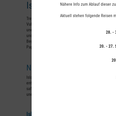
Island - Insel aus Feuer 
Nähere Info zum Ablauf dieser zuk
Aktuell stehen folgende Reisen m
Treffender lässt Island sich nicht bezeichnen. Island
Vulkane, riesige Gletscher, spuckende Geysire. Unge
unendliche Geröll- und Lavawüsten. Driftende Eisberg
28. -
und Schnee bedeckte Berge. Dazu endlose Tage mit
Begegnungen mit Walen, Robben, Islandpferden und "P
20. - 27.
Papageientauchern.
20
Natur aus erster Hand
Island ist facettenreiche Natur pur: Auf Island erleb
entstanden ist. Es gibt aktive Vulkanzonen mit Pseu
saftiges Grün in den fruchtbaren Ebenen und völlig u
unerwarteten Naturbegebenheiten und all das macht I
Island - ein Traumland für Urlauber un