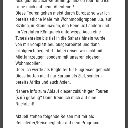
Also gibt es auch weiterhin „pflanz on tour“ und ich
Gletscher, Fjorde, Vulkane und
freue mich auf neue Abenteuer!
Strände
Diese Touren gehen meist durch Europa: so war ich
bereits etliche Male mit Wohnmobilgruppen u.a. auf
Seit 2024 biete ich keine eigenen Reisen mehr an!
Sizilien, in Skandinavien, den Benelux-Ländern und
im Vereinten Königreich unterwegs. Auch eine
(beispielhafter Tourverlauf, Änderungen möglich!)
Tunesienreise bis tief in die Sahara hinein wurde
von mir komplett neu ausgearbeitet und dann
erfolgreich begleitet. Dabei reisen wir nicht mit
Preis:
EUR 4.999,- pro Person im DZ / EZ Zuschlag EUR 3.599,-
Mietfahrzeugen, sondern mit unseren eigenen
pro Person zzgl. Flug
Wohnmobilen.
Reisedatum Landprogramm ab Christchurch bis
Oder ich werde als Begleiter für Flugreisen gebucht.
Auckland:
13.03.-05.04.2024
Diese hatten nicht nur Europa als Ziel, sondern
bereits Afrika und auch Asien.
Falls gewünscht, ist in Singapur ein Stopover auf dem Hinflug
möglich:
Nähere Info zum Ablauf dieser zukünftigen Touren
Singapur Stopover:
(s.u.) gefällig? Dann freue ich mich auf eine
Preis:
EUR 299,- pro Person im DZ / EZ Zuschlag EUR 185,- pro
Nachricht!
Person
Reisedatum Singapur Stopover:
11.03.-12.03.2024
Aktuell stehen folgende Reisen mit mir als
Detaillierte Info siehe unten!
Reiseleiter/Reisebegleiter auf dem Programm: