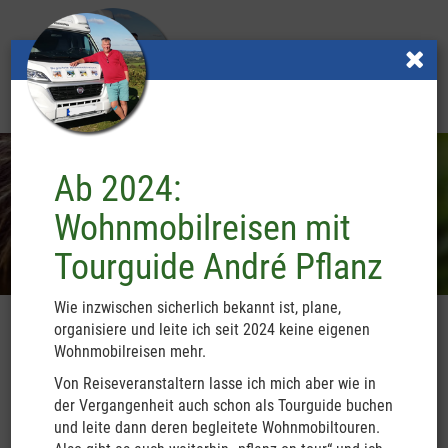
Toggle
MENU
navigatio
Previous
Nex
Ab 2024:
Wohnmobilreisen mit
Neues
Ihre Vorteile
Tourguide André Pflanz
und Aktuelles
bei meinen begleiteten Reisen
Wie inzwischen sicherlich bekannt ist, plane,
organisiere und leite ich seit 2024 keine eigenen
Wohnmobilreisen mehr.
Von Reiseveranstaltern lasse ich mich aber wie in
Leistungen und Preise
der Vergangenheit auch schon als Tourguide buchen
und leite dann deren begleitete Wohnmobiltouren.