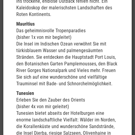
ins trockene, endlose Outback fehlen nicht. Ein
o.ä. in Auckland im Doppelzimmer mit
Kaleidoskop der malerischsten Landschaften des
Frühstück, Flughafentransfer in Auckland (nur gültig bei Abreise
Roten Kontinents.
am 05.04.24 mit SQ286)
Mauritius
Ausführliches Informationspaket für jeden Reiseteilnehmer
Das geheimnisvolle Tropenparadies
(bisher 1x von mir begleitet)
Nicht eingeschlossene Leistungen:
Die Insel im Indischen Ozean verwöhnt Sie mit
Flüge ab und bis Deutschland sowie eventuelle Regionalflüge,
türkisblauem Wasser und palmengesäumten
Stopover und Verlängerungsprogramm,
Stränden. Sie entdecken die Hauptstadt Port Louis,
Campingplatzgebühren, optionale Aktivitäten und persönliche
den Botanischen Garten Pamplemousses, den Black
Ausgaben, Nationalparkgebühren, Eintrittsgelder, Trinkgelder,
River Gorges Nationalpark und Vieles mehr. Freuen
Benzin sowie Zusatzkosten
Sie sich auf eine wunderschöne und vielfältige
der Fahrzeugmiete, Kaution in Höhe NZD 0, Dieselsteuer z.Zt.
Trauminsel mit Bade- und Schnorchelmöglichkeit.
NZD 7,64/100 km, Feiertagszuschlag in Höhe von NZD
115, Einweggebühr NZD 170 , Gebühr für einmaliges Auffüllen
Tunesien
der Gasflasche (PGO, je nach Modell NZD 35 -
Erleben Sie den Zauber des Orients
50), Kreditkartengebühr in Höhe von 2,7% (Visa & Master Card)
(bisher 4x von mir geleitet)
bzw. 5,2%(Amex) auf die vor Ort zu zahlenden Leistungen,
Tunesien bietet abseits der Hotelburgen eine
Reiseversicherung (abhängig vom Gesamtpreis inklusive Flug
enorme landschaftliche Vielfalt: Wälder im Norden,
und Verlängerungsprogramm)
die Korallenküste und wunderschöne Sandstrände,
Zusatzkosten vor Ort: Diesel: ca. EUR 600,-, Verpflegung: ca. EUR
die Insel Djerba, riesige Salzseen, Olivenhaine in