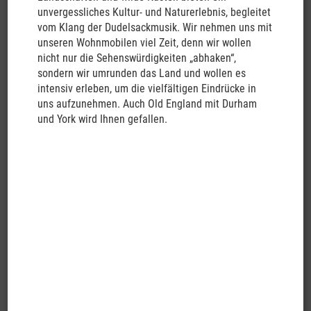
gefahren. Der restliche Tag steht Ihnen zur freien Verfügung.
unvergessliches Kultur- und Naturerlebnis, begleitet
Rendezvous Hotel o.ä.
vom Klang der Dudelsackmusik. Wir nehmen uns mit
unseren Wohnmobilen viel Zeit, denn wir wollen
12.03.2024
nicht nur die Sehenswürdigkeiten „abhaken“,
Singapur (F)
sondern wir umrunden das Land und wollen es
Entdecken und erleben Sie die Geschichte und den Lebensstil
intensiv erleben, um die vielfältigen Eindrücke in
dieser multikulturellen Stadt. Höhepunkte der
uns aufzunehmen. Auch Old England mit Durham
halbtägigen Stadtrundfahrt sind unter anderem Little India, das
und York wird Ihnen gefallen.
geschäftige Bankenviertel, der pulsierende Stadtteil Chinatown
und der prächtige Sri Mariamman Tempel, der älteste
hinduistische Tempel Singapurs. Bei dem Besuch einer
Schmuckfabrik können
Sie sich einen Eindruck über die Kunst und Tradition des
Schmucks verschaffen. Zum Abschluss besichtigen Sie den
schönen Botanischen Garten, die „grüne Lunge“ der Stadt. Der
restliche Tag steht Ihnen zur freien Verfügung. Bis zum Transfer
gegen Abend steht Ihnen Ihr Hotelzimmer zur Verfügung.
Eingeschlossene Leistungen:
1 x Übernachtung im Rendezvous Hotel o.ä. in Singapur im