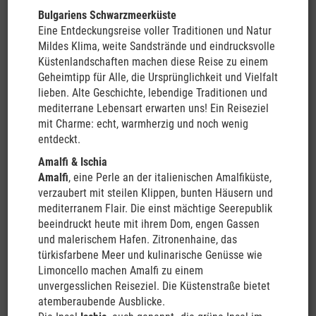
Hangi Dinner,
Bulgariens Schwarzmeerküste
dem Festmahl der Maori, ein oder nehmen Sie ein Bad in den
Eine Entdeckungsreise voller Traditionen und Natur
Thermalquellen. Ein weiterer Höhepunkt auf der Fahrt
Mildes Klima, weite Sandstrände und eindrucksvolle
Richtung Auckland ist die Coromandel-Halbinsel, wo Sie an den
Küstenlandschaften machen diese Reise zu einem
Stränden in natürlichen Hot Pools schwimmen können. Weiter
Geheimtipp für Alle, die Ursprünglichkeit und Vielfalt
geht es mit der Fahrt zur Bay of Islands, wo Sie Delfine sehen
lieben. Alte Geschichte, lebendige Traditionen und
oder am Strand entspannen können. Vom Ninety Mile Beach ist
mediterrane Lebensart erwarten uns! Ein Reiseziel
ein Ausflug zum Cape Reinga, dem nördlichsten Punkt
mit Charme: echt, warmherzig und noch wenig
Neuseelands, möglich, bevor es durch die großen Wälder mit
entdeckt.
riesigen Kauribäumen in Richtung Auckland zurückgeht.
Amalfi & Ischia
04.04.2024
Amalfi
, eine Perle an der italienischen Amalfiküste,
Auckland
verzaubert mit steilen Klippen, bunten Häusern und
Ankunft in Auckland und Rückgabe des Campers am
mediterranem Flair. Die einst mächtige Seerepublik
Fahrzeugdepot mit anschließendem Transfer zum zentralen
beeindruckt heute mit ihrem Dom, engen Gassen
Stadthotel.
und malerischem Hafen. Zitronenhaine, das
Holiday Inn Express o.ä.
türkisfarbene Meer und kulinarische Genüsse wie
Limoncello machen Amalfi zu einem
05.04.2024 (F)
unvergesslichen Reiseziel. Die Küstenstraße bietet
Auckland
atemberaubende Ausblicke.