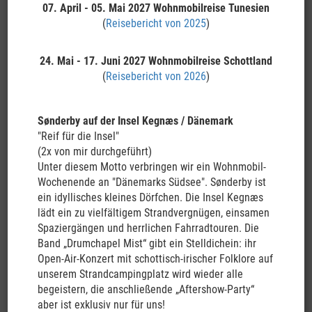
07. April - 05. Mai 2027
Wohnmobilreise Tunesien
Nordinsel wie den spektakulären Milford Sound oder den
(
Reisebericht von 2025
)
idyllischeren Doubtful Sound, die Gletscherregionen mit Mt.
Cook, Franz Josef oder Fox Glacier, die spektakuläre
Küstenlandschaft zwischen den Gletschern und Greymouth, die
24. Mai - 17. Juni 2027
Wohnmobilreise Schottland
Pancake Rocks, wo sich bei einsetzender Flut riesige
(
Reisebericht von 2026
)
Wasserfontänen in den sogenannten Blowholes bilden, den
paradiesischen Abel-Tasman-Nationalpark, der zu Wanderungen
oder Kajaktouren einlädt
Sønderby auf der Insel Kegnæs / Dänemark
oder auch Kaikoura, wo Sie je nach Wetter an einer
"Reif für die Insel"
Walbeobachtungstour teilnehmen können. Nachdem Sie die
(2x von mir durchgeführt)
Südinsel erkundet haben, setzen Sie mitsamt Camper auf der
Unter diesem Motto verbringen wir ein Wohnmobil-
Interislander Fähre über zur Nordinsel. Unterwegs haben Sie bei
Wochenende an "Dänemarks Südsee". Sønderby ist
gutem Wetter eine herrliche Sicht auf den Marlborough Sound.
ein idyllisches kleines Dörfchen. Die Insel Kegnæs
Die Nordinsel bietet mehr zum kulturellen Aspekt der Maori,
lädt ein zu vielfältigem Strandvergnügen, einsamen
jedoch gibt es auch hier einige wunderschöne
Spaziergängen und herrlichen Fahrradtouren. Die
Naturlandschaften, wie z.B. den Tongariro-Nationalpark. Der
Band „Drumchapel Mist“ gibt ein Stelldichein: ihr
älteste Nationalpark des Landes ist ein Paradies für
Open-Air-Konzert mit schottisch-irischer Folklore auf
Wanderfreunde mit Vulkanen, heißen Quellen und
unserem Strandcampingplatz wird wieder alle
der Möglichkeit mit viel Glück den Kiwi, Neuseelands
begeistern, die anschließende „Aftershow-Party“
Nationalsymbol, zu finden. Rotorua lädt zu einem traditionellen
aber ist exklusiv nur für uns!