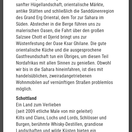
600,- p.P. (bei Selbstverpflegung),
sanfter Hügellandschaft, orientalische Märkte,
Campingplatzgebühren: ca. EUR 450,- pro Person, Ausflüge und
antike Stätten und schließlich die Sanddünenregion
Eintrittsgelder je nach Interesse
des Grand Erg Oriental, dem Tor zur Sahara im
Süden. Abstecher in die Berge führen uns zu
Mindest-/Maximalteilnehmerzahl:
20/38 (10/19 Fahrzeuge)
malerischen Oasen, die Fahrt über den großen
Salzsee Chott el Djerid bringt uns zur
Anmeldeschluss:
31.10.23
Wüstenfestung der Oase Ksar Ghilane. Die gute
orientalische Küche und die ausgesprochene
Vorbehaltlich Änderungen
Gastfreundschaft tun ein Übriges, um diesen Teil
Nordafrikas mit allen Sinnen zu genießen. Obwohl
Reisepreis:
DZ EUR 4.999,- p.P. / EZ-Zuschlag: EUR 3.599,- p.P.
wir bis in die Sahara hineinfahren, ist dies mit
handelsüblichen, zweiradangetriebenen
Wohnmobilen auf vernünftigen Straßen problemlos
möglich.
Baustein Stopover Singapur
Schottland
Reiseverlauf:
Ein Land zum Verlieben
11.03.2024
(seit 2009 etliche Male von mir geleitet)
Singapur
Kilts und Clans, Lochs und Lords, Schlösser und
Nach der individuellen Anreise nach Singapur werden Sie am
Burgen, berühmte Whisky-Destillen, grandiose
Flughafen erwartet und zu Ihrem zentral gelegenen Hotel
Landschaften und wilde Küsten bieten ein