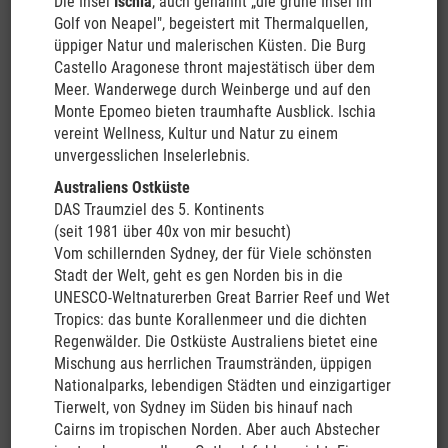
Im Laufe des Vormittags erfolgt nach dem Frühstück der
Die Insel
Ischia
, auch genannt „die grüne Insel im
Transfer zum Flughafen für die Heimreise.
Golf von Neapel", begeistert mit Thermalquellen,
üppiger Natur und malerischen Küsten. Die Burg
Eingeschlossene Leistungen:
Castello Aragonese thront majestätisch über dem
Flughafentransfer am Ankunftstag zum Hotel in Christchurch
Meer. Wanderwege durch Weinberge und auf den
(nur gültig bei Ankunft am 13.05.24 mit SQ297)
Monte Epomeo bieten traumhafte Ausblick. Ischia
1 x Übernachtung im Distinction Christchurch o.ä. im
vereint Wellness, Kultur und Natur zu einem
Doppelzimmer mit Frühstück
unvergesslichen Inselerlebnis.
Transfer vom Hotel in Christchurch zum Fahrzeugdepot bei
Australiens Ostküste
Fahrzeugannahme
DAS Traumziel des 5. Kontinents
22 Miettage Maui Ultima 2 Berth mit Dusche/WC ab
(seit 1981 über 40x von mir besucht)
Christchurch bis Auckland mit Inclusive Pack (Ausschluss
Vom schillernden Sydney, der für Viele schönsten
des Selbstbehalts, Schäden an Reifen (nur Gummi keine Felge)
Stadt der Welt, geht es gen Norden bis in die
und Windschutzscheibe sowie Schäden bei Überschlag
UNESCO-Weltnaturerben Great Barrier Reef und Wet
ohne Beteiligung Dritter und Absicherung für Unterboden- und
Tropics: das bunte Korallenmeer und die dichten
Dach bei Unfallschäden sind voll versichert, Ausnahmen siehe
Regenwälder. Die Ostküste Australiens bietet eine
http://boomerang-reisen.de/mietbedingungen), Belegung mit 2
Mischung aus herrlichen Traumstränden, üppigen
Personen, Fährüberfahrt mit der Interislander Fähre von der
Nationalparks, lebendigen Städten und einzigartiger
Südinsel zur Nordinsel für 2 Personen und einen Camper bis 7,5
Tierwelt, von Sydney im Süden bis hinauf nach
m Länge, Transfer vom Fahrzeugdepot zum Hotel in Auckland
Cairns im tropischen Norden. Aber auch Abstecher
bei Fahrzeugabgabe, 1 x Übernachtung im Holiday Inn Express