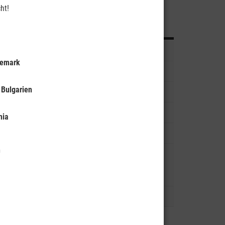
ht!
ext
Reise buchen
Vorwort
nemark
Reisebeschreibungen
 Bulgarien
Reiseleistungen und Preise
Wohnmobile
hia
Impressionen
n
Termine der nächsten Australien-
Reisen und Australien-
Reisevorträge
Reiseblog