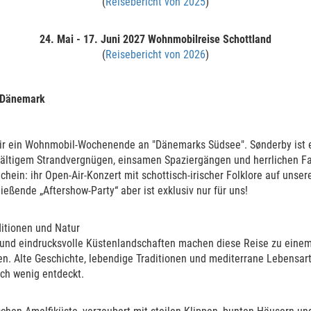
(
Reisebericht von 2025
)
24. Mai - 17. Juni 2027
Wohnmobilreise Schottland
(
Reisebericht von 2026
)
Kontakt
Sitemap
Impressum
Datenschutz
Startseite
/ Dänemark
ir ein Wohnmobil-Wochenende an "Dänemarks Südsee". Sønderby ist ei
lfältigem Strandvergnügen, einsamen Spaziergängen und herrlichen F
ichein: ihr Open-Air-Konzert mit schottisch-irischer Folklore auf uns
ließende „Aftershow-Party“ aber ist exklusiv nur für uns!
ditionen und Natur
und eindrucksvolle Küstenlandschaften machen diese Reise zu einem 
ben. Alte Geschichte, lebendige Traditionen und mediterrane Lebensart
© 2026
°° zweikreis.de :: mediendesign
ch wenig entdeckt.