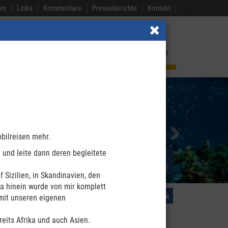
en
Links
Kommentare
Presseberichte
Kontakt
and
Nordamerika
Island
Afrika
Next
obilreisen mehr.
 und leite dann deren begleitete
Neues
Ihre Vorteile
und Aktuelles
bei meinen begleiteten Reisen
Sizilien, in Skandinavien, den
ra hinein wurde von mir komplett
 mit unseren eigenen
reits Afrika und auch Asien.