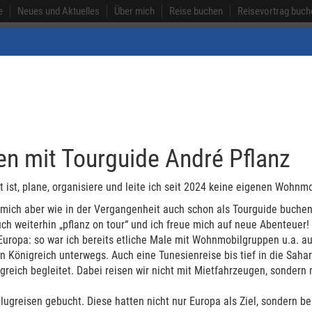
e
Neues und Aktuelles
Über mich
Reise buchen
Reisevortrag buch
Australien
Neuseel
n mit Tourguide André Pflanz
 ist, plane, organisiere und leite ich seit 2024 keine eigenen Wohnm
 mich aber wie in der Vergangenheit auch schon als Tourguide buchen
ch weiterhin „pflanz on tour“ und ich freue mich auf neue Abenteuer!
uropa: so war ich bereits etliche Male mit Wohnmobilgruppen u.a. auf 
 Königreich unterwegs. Auch eine Tunesienreise bis tief in die Saha
greich begleitet. Dabei reisen wir nicht mit Mietfahrzeugen, sondern
Flugreisen gebucht. Diese hatten nicht nur Europa als Ziel, sondern be